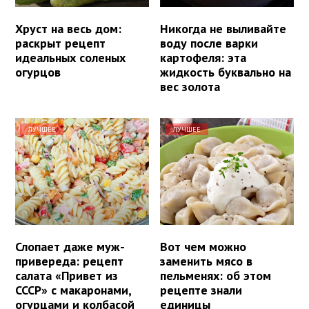
Хруст на весь дом:
Никогда не выливайте
раскрыт рецепт
воду после варки
идеальных соленых
картофеля: эта
огурцов
жидкость буквально на
вес золота
ЛУЧШЕЕ
ЛУЧШЕЕ
Слопает даже муж-
Вот чем можно
привереда: рецепт
заменить мясо в
салата «Привет из
пельменях: об этом
СССР» с макаронами,
рецепте знали
огурцами и колбасой
единицы