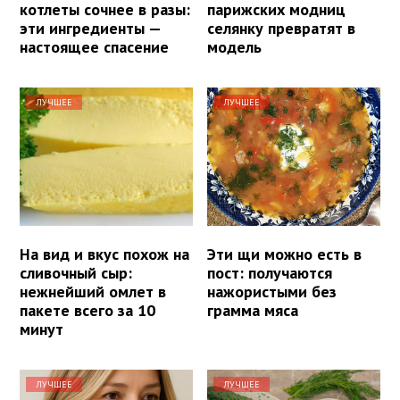
котлеты сочнее в разы:
парижских модниц
эти ингредиенты —
селянку превратят в
настоящее спасение
модель
ЛУЧШЕЕ
ЛУЧШЕЕ
На вид и вкус похож на
Эти щи можно есть в
сливочный сыр:
пост: получаются
нежнейший омлет в
нажористыми без
пакете всего за 10
грамма мяса
минут
ЛУЧШЕЕ
ЛУЧШЕЕ