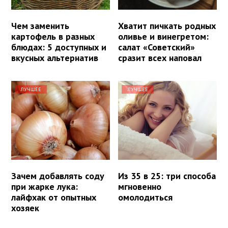
Чем заменить
Хватит пичкать родных
картофель в разных
оливье и винегретом:
блюдах: 5 доступных и
салат «Советский»
вкусных альтернатив
сразит всех наповал
ЛУЧШЕЕ
ЛУЧШЕЕ
Зачем добавлять соду
Из 35 в 25: три способа
при жарке лука:
мгновенно
лайфхак от опытных
омолодиться
хозяек