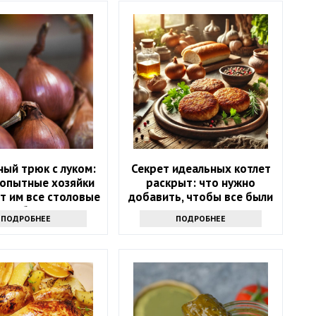
ный трюк с луком:
Секрет идеальных котлет
 опытные хозяйки
раскрыт: что нужно
т им все столовые
добавить, чтобы все были
приборы
в восторге
ПОДРОБНЕЕ
ПОДРОБНЕЕ