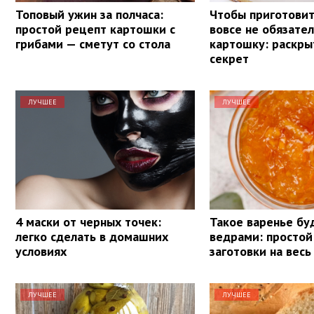
Топовый ужин за полчаса:
Чтобы приготовит
простой рецепт картошки с
вовсе не обязате
грибами — сметут со стола
картошку: раскры
секрет
ЛУЧШЕЕ
ЛУЧШЕЕ
4 маски от черных точек:
Такое варенье бу
легко сделать в домашних
ведрами: простой
условиях
заготовки на весь
ЛУЧШЕЕ
ЛУЧШЕЕ