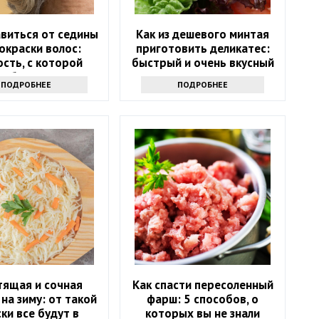
авиться от седины
Как из дешевого минтая
покраски волос:
приготовить деликатес:
сть, с которой
быстрый и очень вкусный
а быть знакома
рецепт
ПОДРОБНЕЕ
ПОДРОБНЕЕ
дая женщина
тящая и сочная
Как спасти пересоленный
 на зиму: от такой
фарш: 5 способов, о
ски все будут в
которых вы не знали