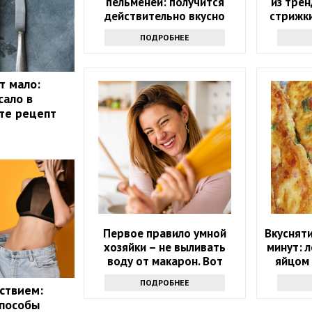
пельменей: получится
из трен
действительно вкусно
стрижки
модным 
ПОДРОБНЕЕ
т мало:
сало в
те рецепт
Первое правило умной
Вкусняти
хозяйки – не выливать
минут: 
воду от макарон. Вот
яйцом 
почему
ПОДРОБНЕЕ
ствием:
способы