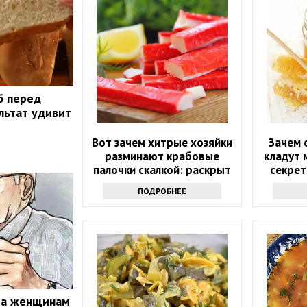
б перед
льтат удивит
Вот зачем хитрые хозяйки
Зачем 
разминают крабовые
кладут 
палочки скалкой: раскрыт
секрет
гениальный трюк
ПОДРОБНЕЕ
та женщинам