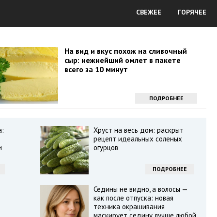
СВЕЖЕЕ
ГОРЯЧЕЕ
На вид и вкус похож на сливочный
сыр: нежнейший омлет в пакете
всего за 10 минут
ПОДРОБНЕЕ
а:
Хруст на весь дом: раскрыт
рецепт идеальных соленых
и
огурцов
ПОДРОБНЕЕ
Седины не видно, а волосы —
как после отпуска: новая
техника окрашивания
маскирует седину лучше любой