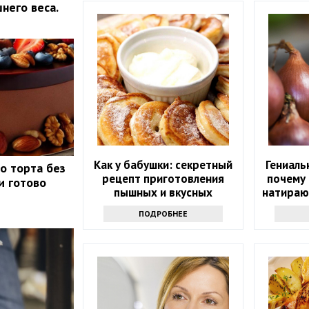
него веса.
Как у бабушки: секретный
Гениаль
о торта без
рецепт приготовления
почему
и готово
пышных и вкусных
натираю
оладушек
ПОДРОБНЕЕ