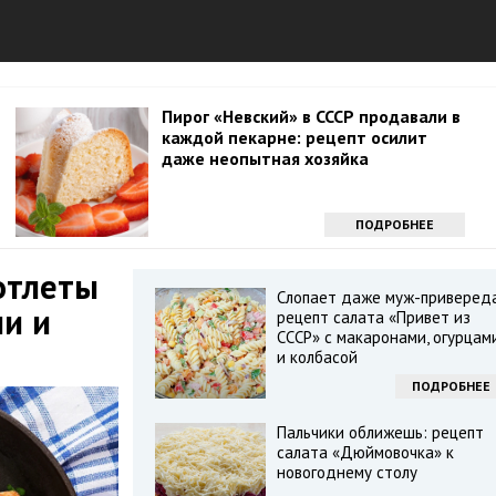
Пирог «Невский» в СССР продавали в
каждой пекарне: рецепт осилит
даже неопытная хозяйка
ПОДРОБНЕЕ
отлеты
Слопает даже муж-приверед
и и
рецепт салата «Привет из
СССР» с макаронами, огурцам
и колбасой
ПОДРОБНЕЕ
Пальчики оближешь: рецепт
салата «Дюймовочка» к
новогоднему столу