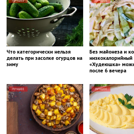
ЛУЧШЕЕ
ЛУЧШЕЕ
Что категорически нельзя
Без майонеза и к
делать при засолке огурцов на
низкокалорийный 
зиму
«Худеюшка» можн
после 6 вечера
ЛУЧШЕЕ
ЛУЧШЕЕ