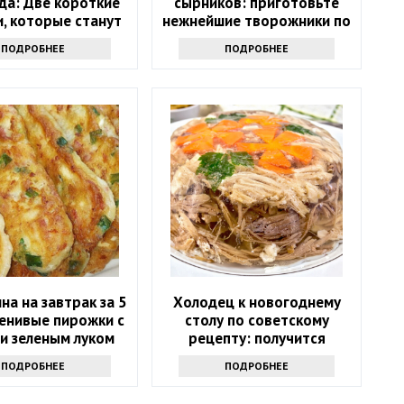
да: Две короткие
сырников: приготовьте
, которые станут
нежнейшие творожники по
хитом весны 2025
этому простому рецепту
ПОДРОБНЕЕ
ПОДРОБНЕЕ
года
на на завтрак за 5
Холодец к новогоднему
ленивые пирожки с
столу по советскому
и зеленым луком
рецепту: получится
прозрачным, словно слеза
ПОДРОБНЕЕ
ПОДРОБНЕЕ
младенца