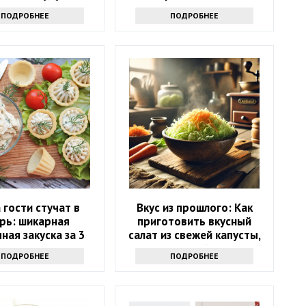
восторге
ПОДРОБНЕЕ
ПОДРОБНЕЕ
 гости стучат в
Вкус из прошлого: Как
рь: шикарная
приготовить вкусный
ная закуска за 3
салат из свежей капусты,
минуты
как в советской школьной
ПОДРОБНЕЕ
ПОДРОБНЕЕ
столовой