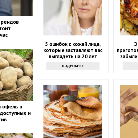
трендов
стоит
час
5 ошибок с кожей лица,
Э
которые заставляют вас
пригото
выглядеть на 20 лет
забыли
старше
только 
ПОДРОБНЕЕ
вкусн
тофель в
 доступных и
тив