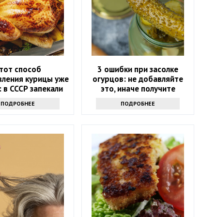
тот способ
3 ошибки при засолке
вления курицы уже
огурцов: не добавляйте
: в СССР запекали
это, иначе получите
так, и получалось
мутную и водянистую
ПОДРОБНЕЕ
ПОДРОБНЕЕ
ее, чем на гриле
закуску