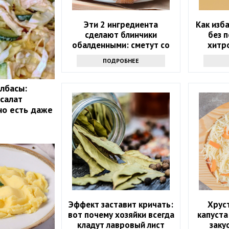
Эти 2 ингредиента
Как изб
сделают блинчики
без 
обалденными: сметут со
хитро
стола и попросят еще —
должн
ПОДРОБНЕЕ
забытый рецепт
каж
олбасы:
салат
о есть даже
Эффект заставит кричать:
Хрус
вот почему хозяйки всегда
капуста
кладут лавровый лист
заку