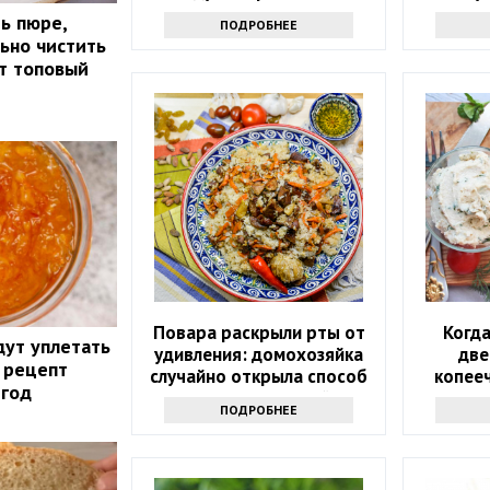
прямо в сахар
ь пюре,
ПОДРОБНЕЕ
льно чистить
т топовый
Повара раскрыли рты от
Когда
дут уплетать
удивления: домохозяйка
две
 рецепт
случайно открыла способ
копееч
 год
сделать рассыпчатый плов
ПОДРОБНЕЕ
без усилий