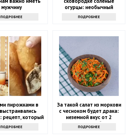
ам важно иметь
сковородке соленые
мужчину
огурцы: необычный
рецепт — станете
ПОДРОБНЕЕ
ПОДРОБНЕЕ
повторять каждый день
ими пирожками в
За такой салат из моркови
 выстраивались
с чесноком будет драка:
: рецепт, который
неземной вкус от 2
гкостью повторите
секретных добавок
ПОДРОБНЕЕ
ПОДРОБНЕЕ
дома