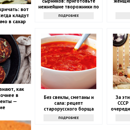
сырников: приготовьте
женщин
нежнейшие творожники по
кричать: вот
этому простому рецепту
сегда кладут
ПОДРОБНЕЕ
ямо в сахар
знают, как
сочнее в
Без свеклы, сметаны и
За эт
иенты —
сала: рецепт
СССР
ие
старорусского борща
очереди
никого не оставит
вы с ле
ПОДРОБНЕЕ
равнодушным