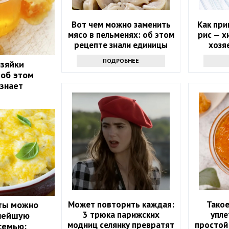
Вот чем можно заменить
Как при
мясо в пельменях: об этом
рис — х
рецепте знали единицы
хозяе
ПОДРОБНЕЕ
озяйки
 об этом
 знает
Может повторить каждая:
Такое
сты можно
3 трюка парижских
упле
снейшую
модниц селянку превратят
простой
семью: