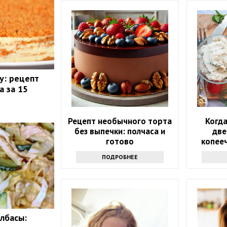
у: рецепт
а за 15
Рецепт необычного торта
Когда
без выпечки: полчаса и
две
готово
копееч
ПОДРОБНЕЕ
олбасы: