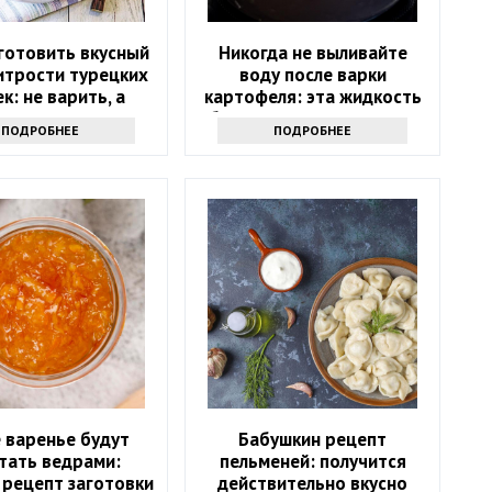
готовить вкусный
Никогда не выливайте
итрости турецких
воду после варки
к: не варить, а
картофеля: эта жидкость
жарить
буквально на вес золота
ПОДРОБНЕЕ
ПОДРОБНЕЕ
 варенье будут
Бабушкин рецепт
тать ведрами:
пельменей: получится
 рецепт заготовки
действительно вкусно