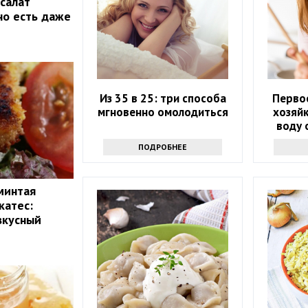
салат
о есть даже
Из 35 в 25: три способа
Перво
мгновенно омолодиться
хозяйк
воду 
ПОДРОБНЕЕ
минтая
катес:
вкусный