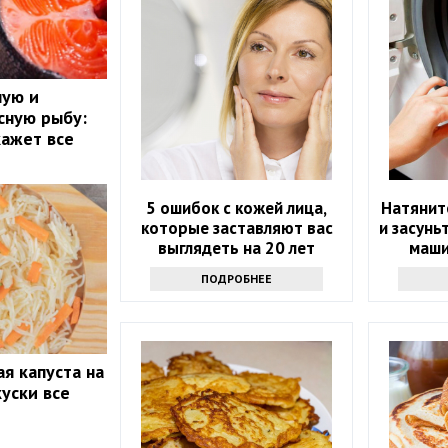
ную и
сную рыбу:
кажет все
5 ошибок с кожей лица,
Натяните
которые заставляют вас
и засунь
выглядеть на 20 лет
маши
старше
ПОДРОБНЕЕ
я капуста на
куски все