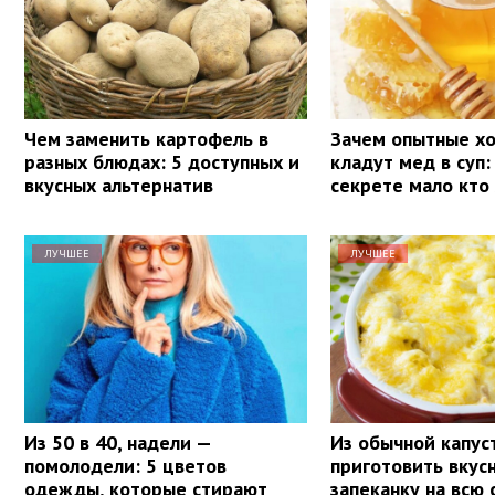
Чем заменить картофель в
Зачем опытные х
разных блюдах: 5 доступных и
кладут мед в суп:
вкусных альтернатив
секрете мало кто
ЛУЧШЕЕ
ЛУЧШЕЕ
Из 50 в 40, надели —
Из обычной капу
помолодели: 5 цветов
приготовить вку
одежды, которые стирают
запеканку на всю 