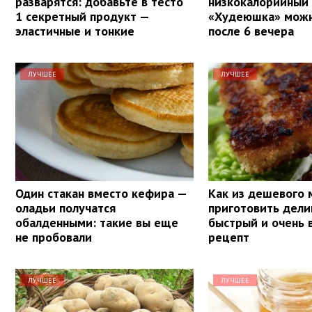
разварятся: добавьте в тесто
низкокалорийный 
1 секретный продукт —
«Худеюшка» можн
эластичные и тонкие
после 6 вечера
ЛУЧШЕЕ
ЛУЧШЕЕ
Один стакан вместо кефира —
Как из дешевого 
оладьи получатся
приготовить дели
обалденными: такие вы еще
быстрый и очень 
не пробовали
рецепт
ЛУЧШЕЕ
ЛУЧШЕЕ