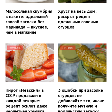
Малосольная скумбрия
Хруст на весь дом:
в пакете: идеальный
раскрыт рецепт
способ засолки без
идеальных соленых
маринада — вкуснее,
огурцов
чем в магазине
ЛУЧШЕЕ
ЛУЧШЕЕ
Пирог «Невский» в
3 ошибки при засолке
СССР продавали в
огурцов: не
каждой пекарне:
добавляйте это, иначе
рецепт осилит даже
получите мутную и
неопытная хозяйка
водянистую закуску