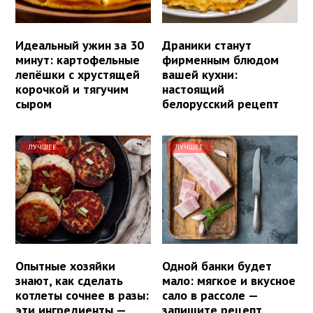
Идеальный ужин за 30
Драники станут
минут: картофельные
фирменным блюдом
лепёшки с хрустящей
вашей кухни:
корочкой и тягучим
настоящий
сыром
белорусский рецепт
ЛУЧШЕЕ
ЛУЧШЕЕ
Опытные хозяйки
Одной банки будет
знают, как сделать
мало: мягкое и вкусное
котлеты сочнее в разы:
сало в рассоле —
эти ингредиенты —
запишите рецепт