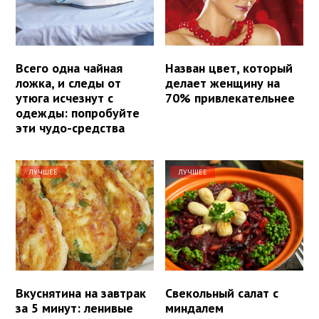
Всего одна чайная
Назван цвет, который
ложка, и следы от
делает женщину на
утюга исчезнут с
70% привлекательнее
одежды: попробуйте
эти чудо-средства
ЛУЧШЕЕ
ЛУЧШЕЕ
Вкуснятина на завтрак
Свекольный салат с
за 5 минут: ленивые
миндалем