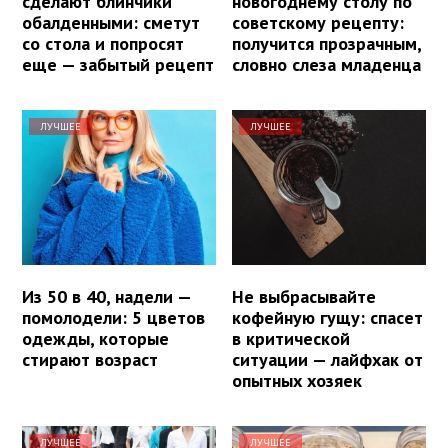
сделают блинчики
новогоднему столу по
обалденными: сметут
советскому рецепту:
со стола и попросят
получится прозрачным,
еще — забытый рецепт
словно слеза младенца
ЛУЧШЕЕ
ЛУЧШЕЕ
Из 50 в 40, надели —
Не выбрасывайте
помолодели: 5 цветов
кофейную гущу: спасет
одежды, которые
в критической
стирают возраст
ситуации — лайфхак от
опытных хозяек
ЛУЧШЕЕ
ЛУЧШЕЕ