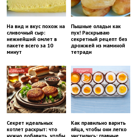
На вид и вкус похож на
Пышные оладьи как
сливочный сыр:
пух! Раскрываю
нежнейший омлет в
секретный рецепт без
пакете всего за 10
дрожжей из маминой
минут
тетради
ЛУЧШЕЕ
ЛУЧШЕЕ
Секрет идеальных
Как правильно варить
котлет раскрыт: что
яйца, чтобы они легко
нужно добавить, чтобы
чистились: главные