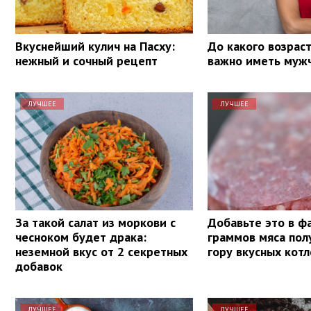
Вкуснейший кулич на Пасху:
До какого возрас
нежный и сочный рецепт
важно иметь муж
ЛУЧШЕЕ
ЛУЧШЕЕ
За такой салат из моркови с
Добавьте это в ф
чесноком будет драка:
граммов мяса пол
неземной вкус от 2 секретных
гору вкусных котл
добавок
ЛУЧШЕЕ
ЛУЧШЕЕ