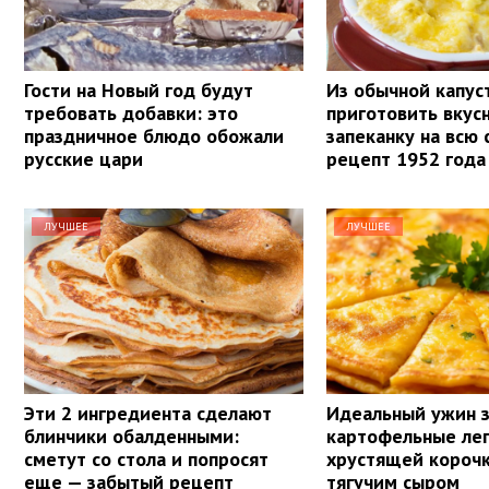
Гости на Новый год будут
Из обычной капу
требовать добавки: это
приготовить вку
праздничное блюдо обожали
запеканку на всю 
русские цари
рецепт 1952 года
ЛУЧШЕЕ
ЛУЧШЕЕ
Эти 2 ингредиента сделают
Идеальный ужин з
блинчики обалденными:
картофельные ле
сметут со стола и попросят
хрустящей корочк
еще — забытый рецепт
тягучим сыром