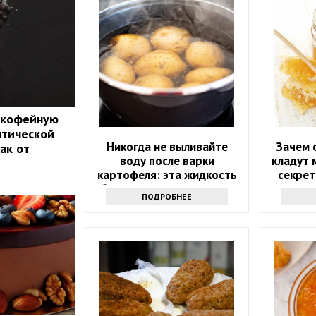
 кофейную
итической
Никогда не выливайте
Зачем 
ак от
воду после варки
кладут 
картофеля: эта жидкость
секрет
буквально на вес золота
ПОДРОБНЕЕ