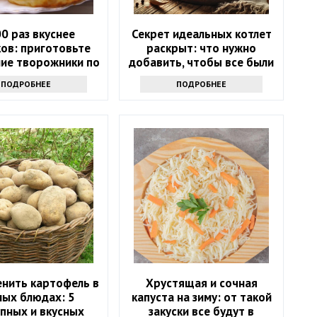
00 раз вкуснее
Секрет идеальных котлет
ов: приготовьте
раскрыт: что нужно
ие творожники по
добавить, чтобы все были
простому рецепту
в восторге
ПОДРОБНЕЕ
ПОДРОБНЕЕ
енить картофель в
Хрустящая и сочная
ных блюдах: 5
капуста на зиму: от такой
пных и вкусных
закуски все будут в