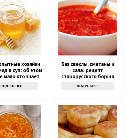
опытные хозяйки
Без свеклы, сметаны и
мед в суп: об этом
сала: рецепт
е мало кто знает
старорусского борща
никого не оставит
ПОДРОБНЕЕ
ПОДРОБНЕЕ
равнодушным