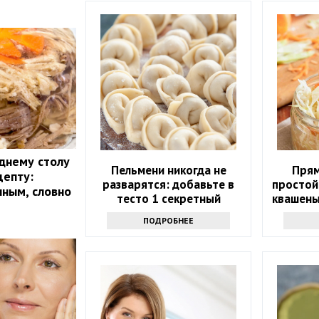
днему столу
Пельмени никогда не
Прям
цепту:
разварятся: добавьте в
простой
чным, словно
тесто 1 секретный
квашены
продукт — эластичные и
ПОДРОБНЕЕ
тонкие