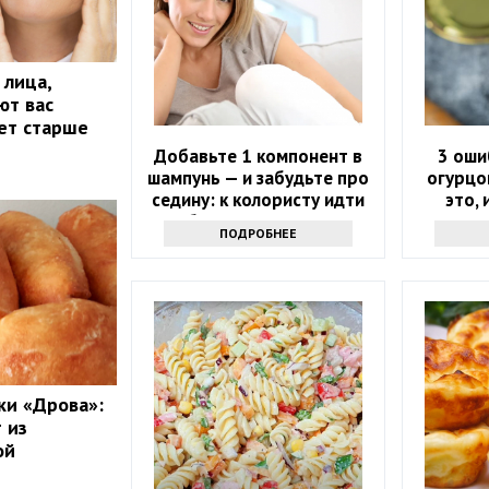
 лица,
ют вас
лет старше
Добавьте 1 компонент в
3 оши
шампунь — и забудьте про
огурцо
седину: к колористу идти
это,
больше не нужно
мутну
ПОДРОБНЕЕ
ки «Дрова»:
 из
ой