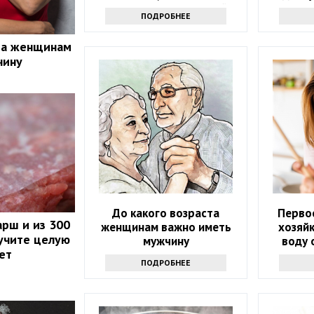
вкусными: кулинарный
а
ПОДРОБНЕЕ
секрет
та женщинам
чину
До какого возраста
Перво
арш и из 300
женщинам важно иметь
хозяйк
учите целую
мужчину
воду 
ет
ПОДРОБНЕЕ