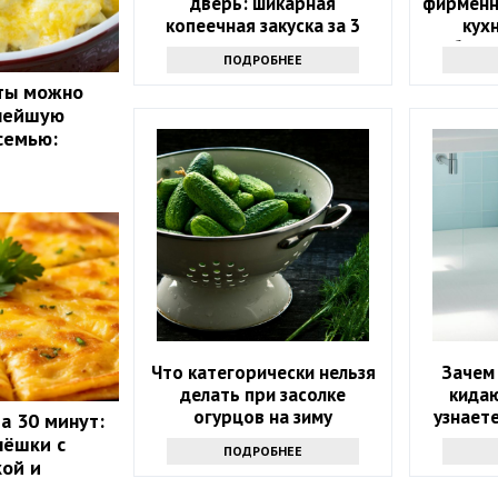
дверь: шикарная
фирменн
копеечная закуска за 3
кух
минуты
бело
ПОДРОБНЕЕ
сты можно
снейшую
семью:
Что категорически нельзя
Зачем
делать при засолке
кидаю
огурцов на зиму
узнаете
а 30 минут:
дела
пёшки с
ПОДРОБНЕЕ
ой и