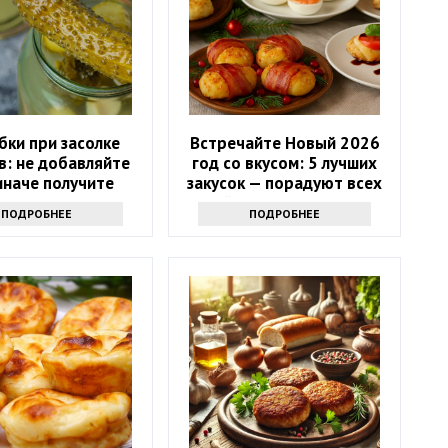
бки при засолке
Встречайте Новый 2026
в: не добавляйте
год со вкусом: 5 лучших
 иначе получите
закусок — порадуют всех
ю и водянистую
гостей и Огненную Лошадь
ПОДРОБНЕЕ
ПОДРОБНЕЕ
закуску