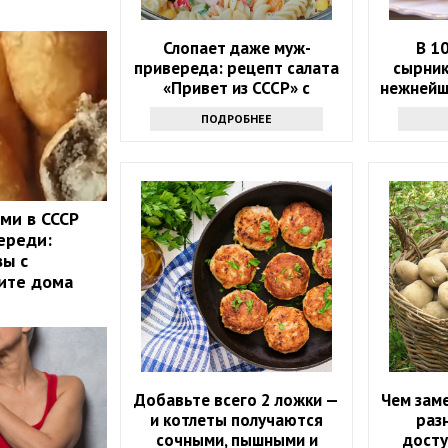
Слопает даже муж-
В 1
привереда: рецепт салата
сырник
«Привет из СССР» с
нежнейш
макаронами, огурцами и
этому 
ПОДРОБНЕЕ
колбасой
ми в СССР
ереди:
вы с
ите дома
Добавьте всего 2 ложки —
Чем зам
и котлеты получаются
раз
сочными, пышными и
досту