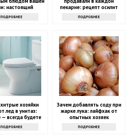
ым блюдом вашей
продавали в каждой
ни: настоящий
пекарне: рецепт осилит
русский рецепт
даже неопытная хозяйка
ПОДРОБНЕЕ
ПОДРОБНЕЕ
 хитрые хозяйки
Зачем добавлять соду при
т лед в унитаз:
жарке лука: лайфхак от
 — всегда будете
опытных хозяек
ть только так
ПОДРОБНЕЕ
ПОДРОБНЕЕ