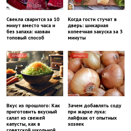
Свекла сварится за 10
Когда гости стучат в
минут вместо часа и
дверь: шикарная
без запаха: назван
копеечная закуска за 3
топовый способ
минуты
ЛУЧШЕЕ
ЛУЧШЕЕ
Вкус из прошлого: Как
Зачем добавлять соду
приготовить вкусный
при жарке лука:
салат из свежей
лайфхак от опытных
капусты, как в
хозяек
советской школьной