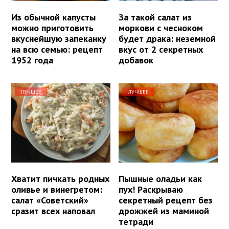
Из обычной капусты
За такой салат из
можно приготовить
моркови с чесноком
вкуснейшую запеканку
будет драка: неземной
на всю семью: рецепт
вкус от 2 секретных
1952 года
добавок
ЛУЧШЕЕ
ЛУЧШЕЕ
Хватит пичкать родных
Пышные оладьи как
оливье и винегретом:
пух! Раскрываю
салат «Советский»
секретный рецепт без
сразит всех наповал
дрожжей из маминой
тетради