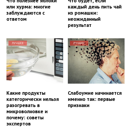
Что полезнее яблоки
Что будет, если
или хурма: многие
каждый день пить чай
заблуждаются с
из ромашки:
ответом
неожиданный
результат
ЛУЧШЕЕ
ЛУЧШЕЕ
Какие продукты
Слабоумие начинается
категорически нельзя
именно так: первые
разогревать в
признаки
микроволновке и
почему: советы
экспертов